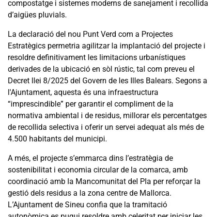
compostatge i sistemes moderns de sanejament i recollida
d’aigües pluvials.
La declaració del nou Punt Verd com a Projectes
Estratègics permetria agilitzar la implantació del projecte i
resoldre definitivament les limitacions urbanístiques
derivades de la ubicació en sòl rústic, tal com preveu el
Decret llei 8/2025 del Govern de les Illes Balears. Segons a
l'Ajuntament, aquesta és una infraestructura
“imprescindible” per garantir el compliment de la
normativa ambiental i de residus, millorar els percentatges
de recollida selectiva i oferir un servei adequat als més de
4.500 habitants del municipi.
A més, el projecte s’emmarca dins l’estratègia de
sostenibilitat i economia circular de la comarca, amb
coordinació amb la Mancomunitat del Pla per reforçar la
gestió dels residus a la zona centre de Mallorca.
L’Ajuntament de Sineu confia que la tramitació
autonòmica es pugui resoldre amb celeritat per iniciar les