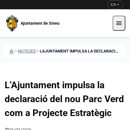
Vés al contingut
Saltar al contingut
expand_more
CA
menu
Ajuntament de Sineu
HOME
CHEVRON_RIGHT
NOTICIES
CHEVRON_RIGHT
LAJUNTAMENT IMPULSA LA DECLARACIO DEL NOU PARC VERD COM PROJECTE ESTRATEGIC
L’Ajuntament impulsa la
declaració del nou Parc Verd
com a Projecte Estratègic
calendar_today
26/05/2026