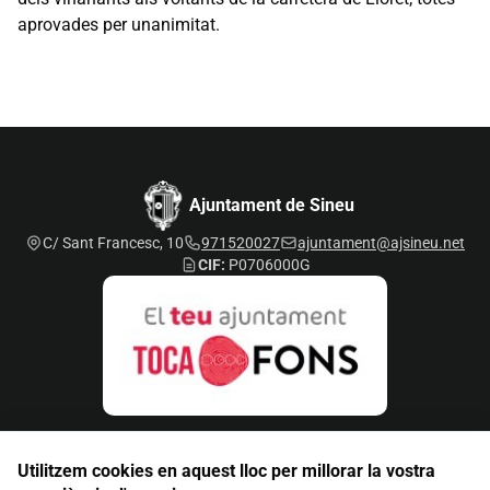
aprovades per unanimitat.
Ajuntament de Sineu
C/ Sant Francesc, 10
971520027
ajuntament@ajsineu.net
CIF:
P0706000G
Utilitzem cookies en aquest lloc per millorar la vostra